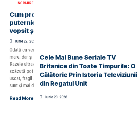
INGRIJIRE
Cum protejezi părul de soarele
puternic – Ghid complet pentru părul
vopsit și nevopsit
iunie 22, 2026
Odată cu venirea verii, soarele devine prietenul nostru cel mai
Cele Mai Bune Seriale TV
mare, dar și cel mai perfid pentru podoaba noastră capilară.
Razele ultraviolete (UV), căldura excesivă și umiditatea
Britanice din Toate Timpurile: O
scăzută pot transforma un păr sănătos și strălucitor într-unul
Călătorie Prin Istoria Televiziunii
uscat, fragil și lipsit de viață. Dacă ai părul vopsit, efectele
din Regatul Unit
sunt și mai dramatice: culoarea poate deveni ștearsă, […]
Iunie 23, 2026
Read More