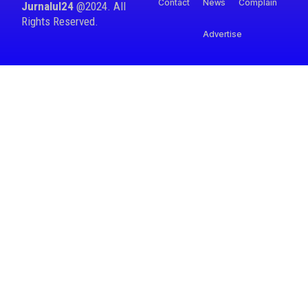
Contact
News
Complain
Jurnalul24
@2024. All
Rights Reserved.
Advertise