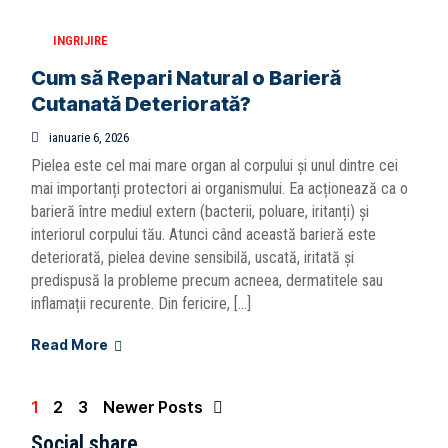
INGRIJIRE
Cum să Repari Natural o Barieră
Cutanată Deteriorată?
ianuarie 6, 2026
Pielea este cel mai mare organ al corpului și unul dintre cei
mai importanți protectori ai organismului. Ea acționează ca o
barieră între mediul extern (bacterii, poluare, iritanți) și
interiorul corpului tău. Atunci când această barieră este
deteriorată, pielea devine sensibilă, uscată, iritată și
predispusă la probleme precum acneea, dermatitele sau
inflamații recurente. Din fericire, […]
Read More
1
2
3
Newer Posts
Social share