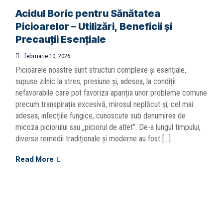
Acidul Boric pentru Sănătatea
Picioarelor – Utilizări, Beneficii și
Precauții Esențiale
februarie 10, 2026
Picioarele noastre sunt structuri complexe și esențiale,
supuse zilnic la stres, presiune și, adesea, la condiții
nefavorabile care pot favoriza apariția unor probleme comune
precum transpirația excesivă, mirosul neplăcut și, cel mai
adesea, infecțiile fungice, cunoscute sub denumirea de
micoza piciorului sau „piciorul de atlet”. De-a lungul timpului,
diverse remedii tradiționale și moderne au fost […]
Read More