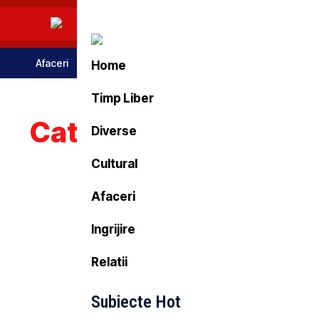
Afaceri
Stil De Viata
Tehnologie
Turism
Home
Timp Liber
Categorie:
Ingrijire
Diverse
Cultural
Afaceri
Ingrijire
Relatii
Subiecte Hot