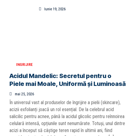
Iunie 19, 2026
INGRIJIRE
Acidul Mandelic: Secretul pentru o
Piele mai Moale, Uniformă și Luminoasă
mai 25, 2026
În universul vast al produselor de îngrijire a pielii (skincare),
acizii exfolianți joacă un rol esențial. De la celebrul acid
salicilic pentru acnee, până la acidul glicolic pentru reînnoirea
celulară intensă, opțiunile sunt nenumărate. Totuși, unul dintre
acizi a început să câștige teren rapid în ultimii ani, fiind