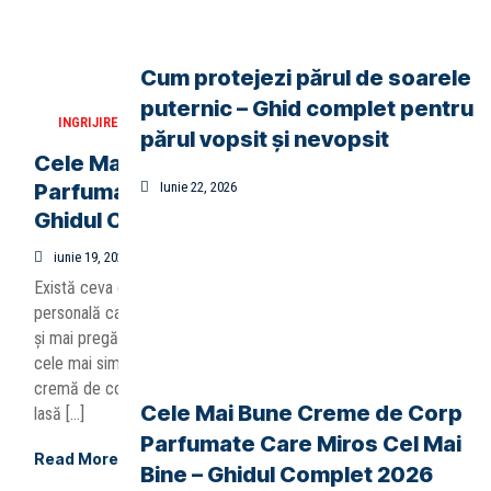
Cum protejezi părul de soarele
puternic – Ghid complet pentru
INGRIJIRE
părul vopsit și nevopsit
Cele Mai Bune Creme de Corp
Parfumate Care Miros Cel Mai Bine –
Iunie 22, 2026
Ghidul Complet 2026
iunie 19, 2026
Există ceva cu adevărat special în ritualul de îngrijire
personală care ne face să ne simțim mai bine, mai încrezători
și mai pregătiți pentru orice provocare a zilei. Iar una dintre
cele mai simple plăceri ale vieții este aceea de a vâna o
cremă de corp care nu doar că hidratează pielea perfect, dar
Cele Mai Bune Creme de Corp
lasă […]
Parfumate Care Miros Cel Mai
Read More
Bine – Ghidul Complet 2026