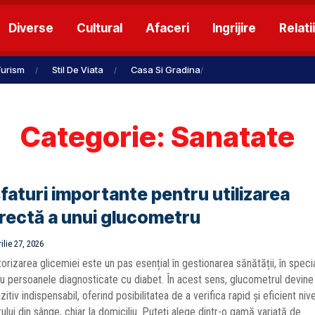
Diverse
Cultural
Afaceri
Ingrijire
Relatii
urism
Stil De Viata
Casa Si Gradina
Categorie:
Sanatate
sfaturi importante pentru utilizarea
rectă a unui glucometru
ilie 27, 2026
orizarea glicemiei este un pas esențial în gestionarea sănătății, în speci
u persoanele diagnosticate cu diabet. În acest sens, glucometrul devine
zitiv indispensabil, oferind posibilitatea de a verifica rapid și eficient nive
ului din sânge, chiar la domiciliu. Puteţi alege dintr-o gamă variată de