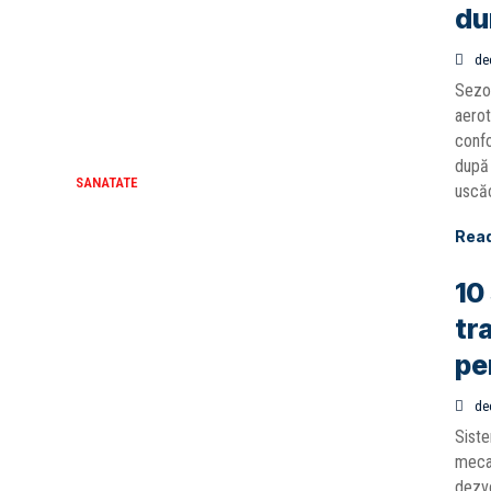
du
de
Sezon
aerot
confo
după 
SANATATE
uscăc
Rea
10 
tr
pe
de
Siste
mecan
dezvo