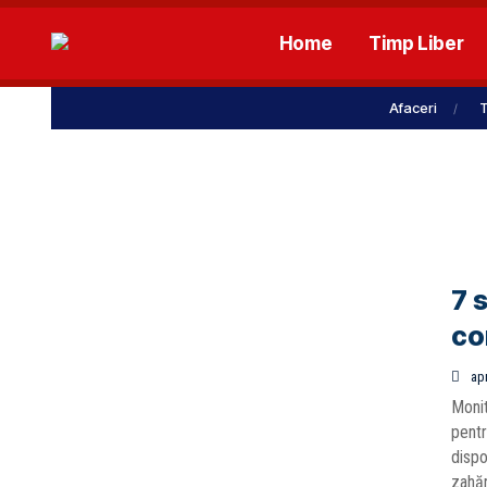
Home
Timp Liber
Afaceri
T
7 
co
apr
Monit
pentr
dispo
zahăr