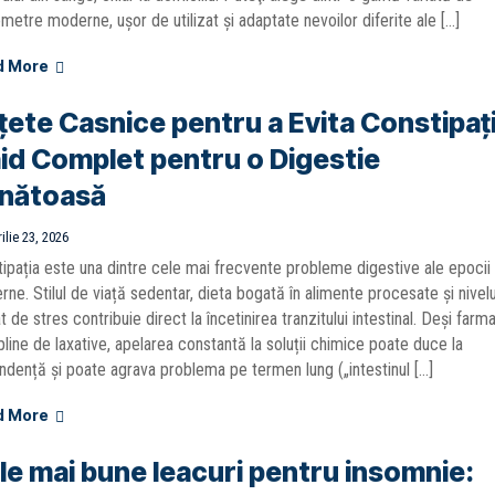
metre moderne, ușor de utilizat și adaptate nevoilor diferite ale […]
d More
țete Casnice pentru a Evita Constipați
id Complet pentru o Digestie
nătoasă
ilie 23, 2026
ipația este una dintre cele mai frecvente probleme digestive ale epocii
ne. Stilul de viață sedentar, dieta bogată în alimente procesate și nivelu
at de stres contribuie direct la încetinirea tranzitului intestinal. Deși farma
pline de laxative, apelarea constantă la soluții chimice poate duce la
dență și poate agrava problema pe termen lung („intestinul […]
d More
le mai bune leacuri pentru insomnie: