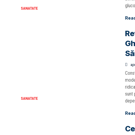
gluco
SANATATE
Rea
Re
Gh
Să
apr
Const
moder
ridic
sunt 
SANATATE
depen
Rea
Ce