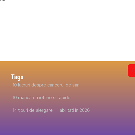
Tags
10 lucruri despre cancerul de san
10 mancaruri ieftine si rapide
14 tipuri de alergare
abilitati in 2026