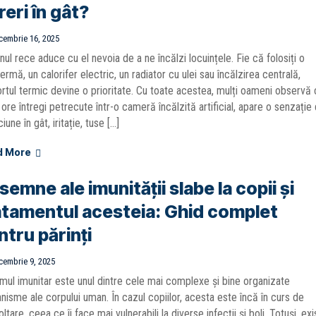
reri în gât?
cembrie 16, 2025
ul rece aduce cu el nevoia de a ne încălzi locuințele. Fie că folosiți o
ermă, un calorifer electric, un radiator cu ulei sau încălzirea centrală,
rtul termic devine o prioritate. Cu toate acestea, mulți oameni observă 
ore întregi petrecute într-o cameră încălzită artificial, apare o senzație
iune în gât, iritație, tuse […]
d More
semne ale imunității slabe la copii și
atamentul acesteia: Ghid complet
ntru părinți
cembrie 9, 2025
mul imunitar este unul dintre cele mai complexe și bine organizate
isme ale corpului uman. În cazul copiilor, acesta este încă în curs de
ltare, ceea ce îi face mai vulnerabili la diverse infecții și boli. Totuși, exi