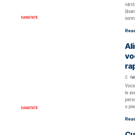
vârst
lăsar
SANATATE
norma
Rea
Al
vo
ra
feb
Vocea
le av
perso
o pie
SANATATE
Rea
Cu