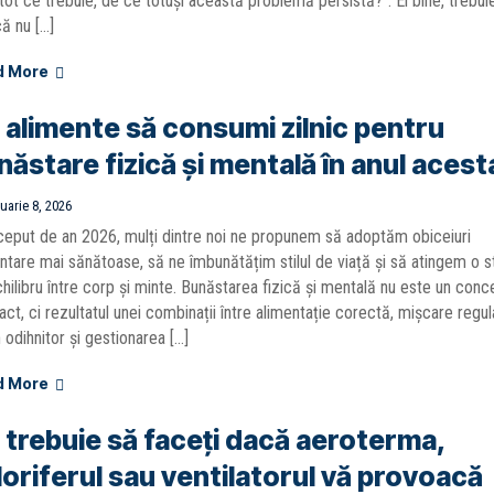
tot ce trebuie, de ce totuși această problemă persistă?”. Ei bine, trebui
că nu […]
d More
 alimente să consumi zilnic pentru
năstare fizică și mentală în anul acest
uarie 8, 2026
ceput de an 2026, mulți dintre noi ne propunem să adoptăm obiceiuri
ntare mai sănătoase, să ne îmbunătățim stilul de viață și să atingem o s
hilibru între corp și minte. Bunăstarea fizică și mentală nu este un conc
act, ci rezultatul unei combinații între alimentație corectă, mișcare regul
odihnitor și gestionarea […]
d More
 trebuie să faceți dacă aeroterma,
loriferul sau ventilatorul vă provoacă