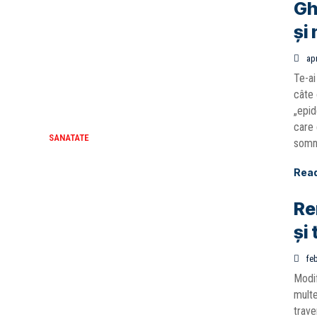
Gh
și 
apr
Te-ai
câte 
„epid
care 
SANATATE
somnu
Rea
Re
și
feb
Modif
multe
trave