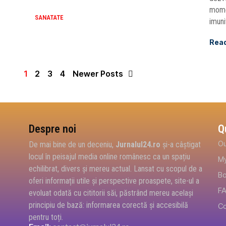
momen
SANATATE
imuni
Rea
1
2
3
4
Newer Posts
Despre noi
Q
Ou
De mai bine de un deceniu,
Jurnalul24.ro
și-a câștigat
locul în peisajul media online românesc ca un spațiu
My
echilibrat, divers și mereu actual. Lansat cu scopul de a
B
oferi informații utile și perspective proaspete, site-ul a
F
evoluat odată cu cititorii săi, păstrând mereu același
principiu de bază: informarea corectă și accesibilă
Co
pentru toți.