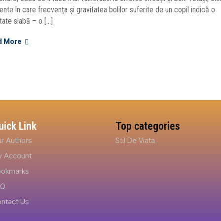
te în care frecvența și gravitatea bolilor suferite de un copil indică o
tate slabă – o […]
d More
uick Link
Top categories
r Authors
Stil De Viata
 Account
ookmarks
AQ
ntact Us