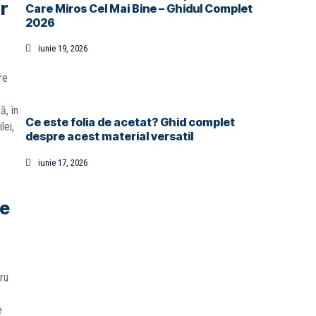
r
Care Miros Cel Mai Bine – Ghidul Complet
2026
iunie 19, 2026
re
ă, în
Ce este folia de acetat? Ghid complet
lei,
despre acest material versatil
iunie 17, 2026
ze
ru
e