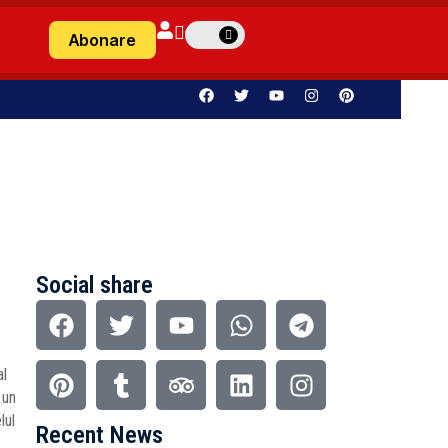
Abonare
Social share
al
 un
lul
Recent News