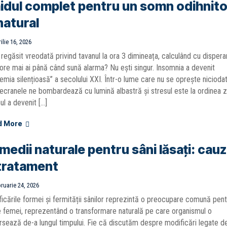
idul complet pentru un somn odihnito
natural
ilie 16, 2026
 regăsit vreodată privind tavanul la ora 3 dimineața, calculând cu dispera
ore mai ai până când sună alarma? Nu ești singur. Insomnia a devenit
emia silențioasă” a secolului XXI. Într-o lume care nu se oprește niciodat
ecranele ne bombardează cu lumină albastră și stresul este la ordinea zi
l a devenit […]
d More
medii naturale pentru sâni lăsați: cau
 tratament
ruarie 24, 2026
icările formei și fermității sânilor reprezintă o preocupare comună pent
 femei, reprezentând o transformare naturală pe care organismul o
rsează de-a lungul timpului. Fie că discutăm despre modificări legate d