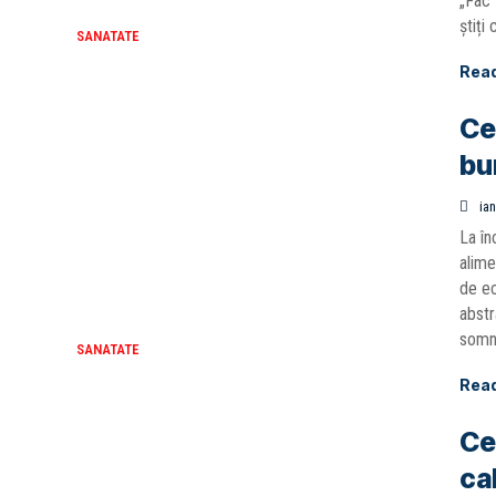
„Fac 
știți 
SANATATE
Rea
Ce
bu
ian
La în
alime
de ec
abstr
somn 
SANATATE
Rea
Ce
ca