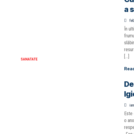
a s
feb
În ul
frumu
slăbi
resur
[…]
SANATATE
Rea
De
Ig
ian
Este 
o anx
respe