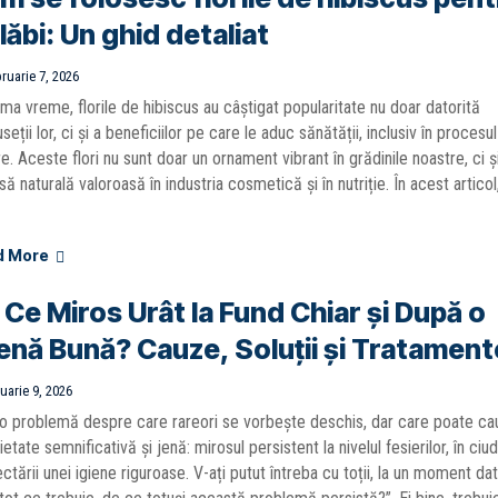
lăbi: Un ghid detaliat
ruarie 7, 2026
tima vreme, florile de hibiscus au câștigat popularitate nu doar datorită
seții lor, ci și a beneficiilor pe care le aduc sănătății, inclusiv în procesu
re. Aceste flori nu sunt doar un ornament vibrant în grădinile noastre, ci ș
să naturală valoroasă în industria cosmetică și în nutriție. În acest articol
d More
 Ce Miros Urât la Fund Chiar și După o
ienă Bună? Cauze, Soluții și Tratament
uarie 9, 2026
o problemă despre care rareori se vorbește deschis, dar care poate ca
ietate semnificativă și jenă: mirosul persistent la nivelul fesierilor, în ciu
ctării unei igiene riguroase. V-ați putut întreba cu toții, la un moment dat