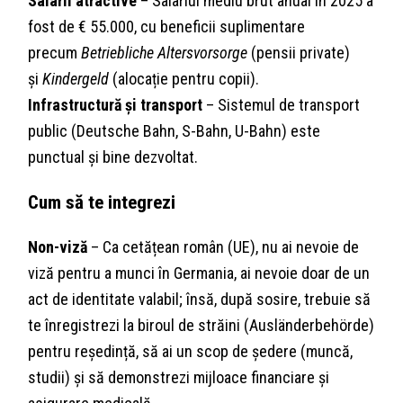
Salarii atractive
– Salariul mediu brut anual în 2025 a
fost de € 55.000, cu beneficii suplimentare
precum
Betriebliche Altersvorsorge
(pensii private)
și
Kindergeld
(alocație pentru copii).
Infrastructură și transport
– Sistemul de transport
public (Deutsche Bahn, S-Bahn, U-Bahn) este
punctual și bine dezvoltat.
Cum să te integrezi
Non-viză
– Ca cetățean român (UE), nu ai nevoie de
viză pentru a munci în Germania, ai nevoie doar de un
act de identitate valabil; însă, după sosire, trebuie să
te înregistrezi la biroul de străini (Ausländerbehörde)
pentru reședință, să ai un scop de ședere (muncă,
studii) și să demonstrezi mijloace financiare și