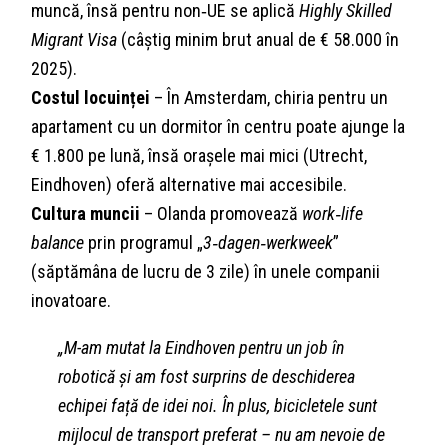
muncă, însă pentru non‑UE se aplică
Highly Skilled
Migrant Visa
(câștig minim brut anual de € 58.000 în
2025).
Costul locuinței
– În Amsterdam, chiria pentru un
apartament cu un dormitor în centru poate ajunge la
€ 1.800 pe lună, însă orașele mai mici (Utrecht,
Eindhoven) oferă alternative mai accesibile.
Cultura muncii
– Olanda promovează
work‑life
balance
prin programul „
3‑dagen‑werkweek
”
(săptămâna de lucru de 3 zile) în unele companii
inovatoare.
„M-am mutat la Eindhoven pentru un job în
robotică și am fost surprins de deschiderea
echipei față de idei noi. În plus, bicicletele sunt
mijlocul de transport preferat – nu am nevoie de