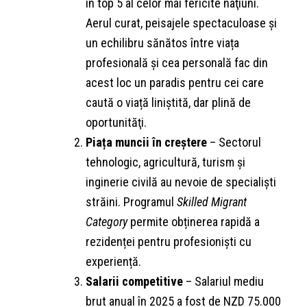
în top 5 al celor mai fericite naţiuni.
Aerul curat, peisajele spectaculoase și
un echilibru sănătos între viața
profesională și cea personală fac din
acest loc un paradis pentru cei care
caută o viață liniștită, dar plină de
oportunităţi.
Piața muncii în creștere
– Sectorul
tehnologic, agricultură, turism și
inginerie civilă au nevoie de specialişti
străini. Programul
Skilled Migrant
Category
permite obținerea rapidă a
rezidenței pentru profesioniști cu
experiență.
Salarii competitive
– Salariul mediu
brut anual în 2025 a fost de NZD 75.000