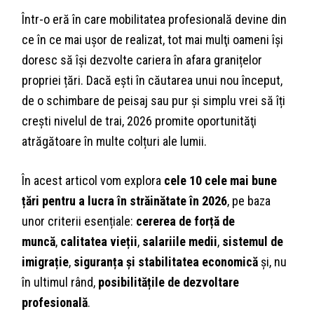
Într-o eră în care mobilitatea profesională devine din
ce în ce mai ușor de realizat, tot mai mulţi oameni își
doresc să își dezvolte cariera în afara granițelor
propriei țări. Dacă ești în căutarea unui nou început,
de o schimbare de peisaj sau pur și simplu vrei să îți
crești nivelul de trai, 2026 promite oportunităţi
atrăgătoare în multe colțuri ale lumii.
În acest articol vom explora
cele 10 cele mai bune
țări pentru a lucra în străinătate în 2026
, pe baza
unor criterii esențiale:
cererea de forță de
muncă
,
calitatea vieții
,
salariile medii
,
sistemul de
imigrație
,
siguranța și stabilitatea economică
și, nu
în ultimul rând,
posibilitățile de dezvoltare
profesională
.