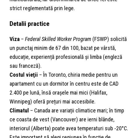
strict reglementată prin lege.
Detalii practice
Viza
–
Federal Skilled Worker Program
(FSWP) solicită
un punctaj minim de 67 din 100, bazat pe vârstă,
educație, experiență profesională și limba (engleză
sau franceză).
Costul vieţii
– În Toronto, chiria medie pentru un
apartament cu un dormitor în centru este de CAD
2.400 pe lună, însă orașele mai mici (Halifax,
Winnipeg) oferă prețuri mai accesibile.
Climatul
– Canada are variații climatice mari; în timp
ce coasta de vest (Vancouver) are ierni blânde,
interiorul (Alberta) poate avea temperaturi sub -20°C.
Este important să alegi regiunea în funcție de