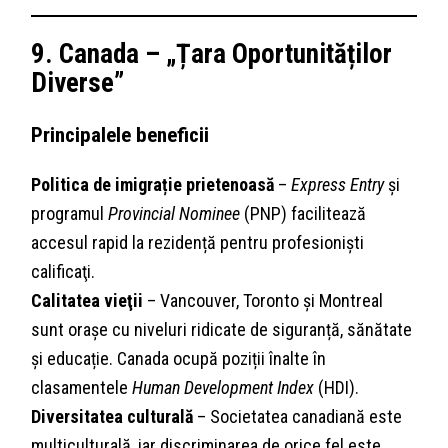
9. Canada – „Țara Oportunităților
Diverse”
Principalele beneficii
Politica de imigrație prietenoasă
–
Express Entry
și
programul
Provincial Nominee
(PNP) facilitează
accesul rapid la rezidență pentru profesioniști
calificaţi.
Calitatea vieţii
– Vancouver, Toronto și Montreal
sunt orașe cu niveluri ridicate de siguranță, sănătate
și educație. Canada ocupă poziții înalte în
clasamentele
Human Development Index
(HDI).
Diversitatea culturală
– Societatea canadiană este
multiculturală, iar discriminarea de orice fel este