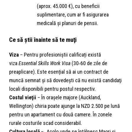
(aprox. 45.000 €), cu beneficii
suplimentare, cum ar fi asigurarea
medicală și planuri de pensii.
Ce să știi înainte să te muţi
Viza
– Pentru profesioniștii calificați există
viza
Essential Skills Work Visa
(30‑60 de zile de
preaplicare). Este esențial să ai un contract de
muncă semnat și să dovedeşti că nu există candidaţi
locali disponibili pentru postul respectiv.
Costul vieţii
– În orașele majore (Auckland,
Wellington) chiria poate ajunge la NZD 2.500 pe lună
pentru un apartament cu două camere. În zonele
rurale costurile scad considerabil.
Cultura locală
– „Acolo unde se întâlnesc Maori și