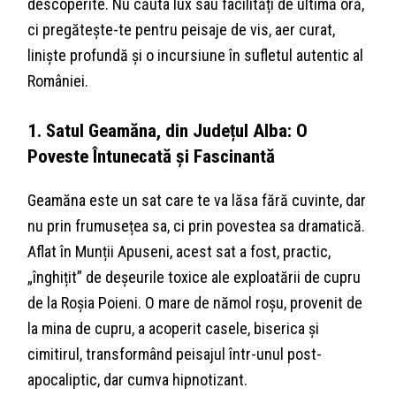
descoperite. Nu căuta lux sau facilități de ultimă oră,
ci pregătește-te pentru peisaje de vis, aer curat,
liniște profundă și o incursiune în sufletul autentic al
României.
1. Satul Geamăna, din Județul Alba: O
Poveste Întunecată și Fascinantă
Geamăna este un sat care te va lăsa fără cuvinte, dar
nu prin frumusețea sa, ci prin povestea sa dramatică.
Aflat în Munții Apuseni, acest sat a fost, practic,
„înghițit” de deșeurile toxice ale exploatării de cupru
de la Roșia Poieni. O mare de nămol roșu, provenit de
la mina de cupru, a acoperit casele, biserica și
cimitirul, transformând peisajul într-unul post-
apocaliptic, dar cumva hipnotizant.