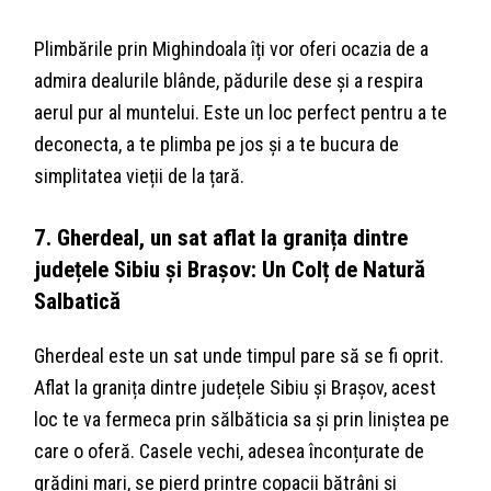
Plimbările prin Mighindoala îți vor oferi ocazia de a
admira dealurile blânde, pădurile dese și a respira
aerul pur al muntelui. Este un loc perfect pentru a te
deconecta, a te plimba pe jos și a te bucura de
simplitatea vieții de la țară.
7. Gherdeal, un sat aflat la granița dintre
județele Sibiu și Brașov: Un Colț de Natură
Salbatică
Gherdeal este un sat unde timpul pare să se fi oprit.
Aflat la granița dintre județele Sibiu și Brașov, acest
loc te va fermeca prin sălbăticia sa și prin liniștea pe
care o oferă. Casele vechi, adesea înconțurate de
grădini mari, se pierd printre copacii bătrâni și