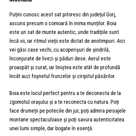
Puțini cunosc acest sat pitoresc din județul Gorj,
ascuns precum o comoară în inima munților. Boia
este un sat de munte autentic, unde tradițiile sunt
încă vii, iar ritmul vieții este dictat de anotimpuri. Aici
vei găsi case vechi, cu acoperișuri de șindrilă,
înconjurate de livezi și păduri dese. Aerul este
proaspăt și curat, iar liniștea este atât de profundă
încât auzi foșnetul frunzelor și ciripitul păsărilor.
Boia este locul perfect pentru a te deconecta de la
zgomotul orașului și a te reconecta cu natura. Poți
face drumeții pe potecile din jur, poți admira peisajele
montane spectaculoase și poți savura autenticitatea
unei lumi simple, dar bogate în esență.