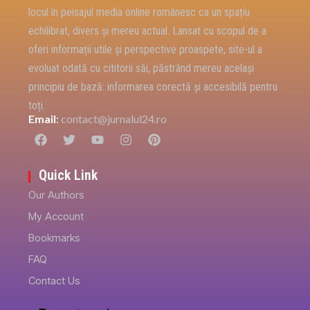
locul în peisajul media online românesc ca un spațiu
echilibrat, divers și mereu actual. Lansat cu scopul de a
oferi informații utile și perspective proaspete, site-ul a
evoluat odată cu cititorii săi, păstrând mereu același
principiu de bază: informarea corectă și accesibilă pentru
toți.
Email
:
contact@jurnalul24.ro
Quick Link
Our Authors
My Account
Bookmarks
FAQ
Contact Us