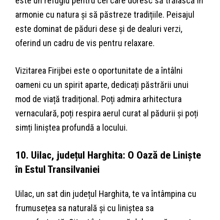
este un refugiu pentru cei care doresc să trăiască în
armonie cu natura și să păstreze tradițiile. Peisajul
este dominat de păduri dese și de dealuri verzi,
oferind un cadru de vis pentru relaxare.
Vizitarea Firijbei este o oportunitate de a întâlni
oameni cu un spirit aparte, dedicați păstrării unui
mod de viață tradițional. Poți admira arhitectura
vernaculară, poți respira aerul curat al pădurii și poți
simți liniștea profundă a locului.
10. Uilac, județul Harghita: O Oază de Liniște
în Estul Transilvaniei
Uilac, un sat din județul Harghita, te va întâmpina cu
frumusețea sa naturală și cu liniștea sa