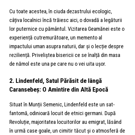
Cu toate acestea, în ciuda dezastrului ecologic,
câțiva localnici încă trăiesc aici, o dovadă a legăturii
lor puternice cu pământul. Vizitarea Geamănei este o
experiență cutremurătoare, un memento al
impactului uman asupra naturii, dar și o lecție despre
reziliență. Priveliștea bisericii ce se înalță din masa
de nămol este una pe care nu o vei uita ușor.
2. Lindenfeld, Satul Părăsit de lângă
Caransebeș: O Amintire din Altă Epocă
Situat în Munții Semenic, Lindenfeld este un sat-
fantomă, odinioară locuit de etnici germani. După
Revoluție, majoritatea locuitorilor au emigrat, lăsând
în urmă case goale, un cimitir tăcut și o atmosferă de