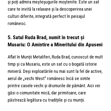
și poți admira meșteșugurile moștenite. Este un sat
care te invită la relaxare și la descoperirea unei
culturi diferite, integrată perfect în peisajul
românesc.
5. Satul Ruda Brad, numit în trecut și
Musariu: O Amintire a Mineritului din Apuseni
Aflat în Munții Metaliferi, Ruda Brad, cunoscut de mult
timp și ca Musariu, este un sat cu o bogată istorie
minieră. Deși exploatările nu mai sunt la fel de active,
aerul de „vechi West” românesc încă se simte
printre casele vechi și drumurile de pământ. Aici vei
găsi o comunitate mică, dar primitoare, care
păstrează legătura cu tradițiile și cu munții.