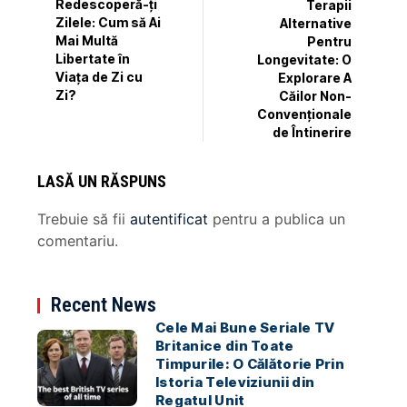
Redescoperă-ți
Terapii
Zilele: Cum să Ai
Alternative
Mai Multă
Pentru
Libertate în
Longevitate: O
Viața de Zi cu
Explorare A
Zi?
Căilor Non-
Convenționale
de Întinerire
LASĂ UN RĂSPUNS
Trebuie să fii
autentificat
pentru a publica un
comentariu.
Recent News
Cele Mai Bune Seriale TV
Britanice din Toate
Timpurile: O Călătorie Prin
Istoria Televiziunii din
Regatul Unit