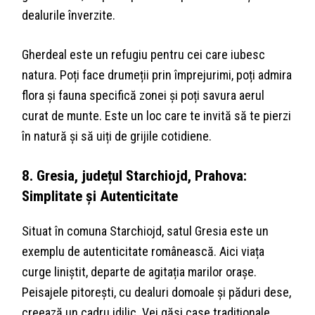
dealurile înverzite.
Gherdeal este un refugiu pentru cei care iubesc
natura. Poți face drumeții prin împrejurimi, poți admira
flora și fauna specifică zonei și poți savura aerul
curat de munte. Este un loc care te invită să te pierzi
în natură și să uiți de grijile cotidiene.
8. Gresia, județul Starchiojd, Prahova:
Simplitate și Autenticitate
Situat în comuna Starchiojd, satul Gresia este un
exemplu de autenticitate românească. Aici viața
curge liniștit, departe de agitația marilor orașe.
Peisajele pitorești, cu dealuri domoale și păduri dese,
creează un cadru idilic. Vei găsi case tradiționale,