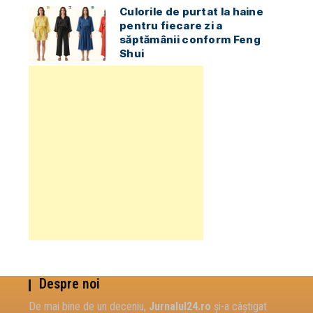
Culorile de purtat la haine
pentru fiecare zi a
săptămânii conform Feng
Shui
Despre noi
De mai bine de un deceniu,
Jurnalul24.ro
și-a câștigat