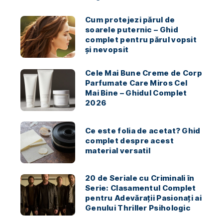
Cum protejezi părul de
soarele puternic – Ghid
complet pentru părul vopsit
și nevopsit
Cele Mai Bune Creme de Corp
Parfumate Care Miros Cel
Mai Bine – Ghidul Complet
2026
Ce este folia de acetat? Ghid
complet despre acest
material versatil
20 de Seriale cu Criminali în
Serie: Clasamentul Complet
pentru Adevărații Pasionați ai
Genului Thriller Psihologic