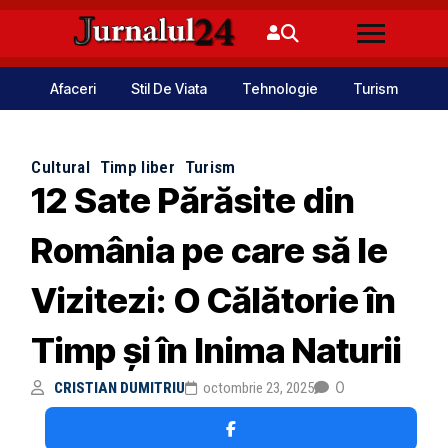
Afaceri
Stil De Viata
Tehnologie
Turism
Cultural
Timp liber
Turism
12 Sate Părăsite din
România pe care să le
Vizitezi: O Călătorie în
Timp și în Inima Naturii
0
CRISTIAN DUMITRIU
octombrie 23, 2025