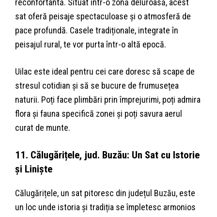
reconfortantă. Situat într-o zonă deluroasă, acest
sat oferă peisaje spectaculoase și o atmosferă de
pace profundă. Casele tradiționale, integrate în
peisajul rural, te vor purta într-o altă epocă.
Uilac este ideal pentru cei care doresc să scape de
stresul cotidian și să se bucure de frumusețea
naturii. Poți face plimbări prin împrejurimi, poți admira
flora și fauna specifică zonei și poți savura aerul
curat de munte.
11. Călugărițele, jud. Buzău: Un Sat cu Istorie
și Liniște
Călugărițele, un sat pitoresc din județul Buzău, este
un loc unde istoria și tradiția se împletesc armonios