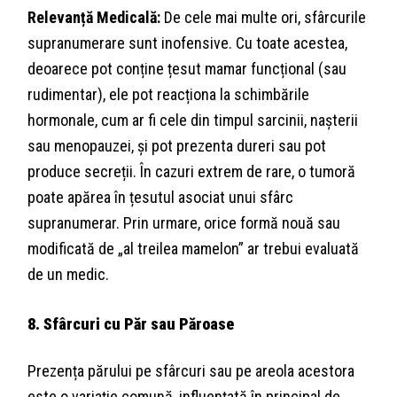
Relevanță Medicală:
De cele mai multe ori, sfârcurile
supranumerare sunt inofensive. Cu toate acestea,
deoarece pot conține țesut mamar funcțional (sau
rudimentar), ele pot reacționa la schimbările
hormonale, cum ar fi cele din timpul sarcinii, nașterii
sau menopauzei, și pot prezenta dureri sau pot
produce secreții. În cazuri extrem de rare, o tumoră
poate apărea în țesutul asociat unui sfârc
supranumerar. Prin urmare, orice formă nouă sau
modificată de „al treilea mamelon” ar trebui evaluată
de un medic.
8. Sfârcuri cu Păr sau Păroase
Prezența părului pe sfârcuri sau pe areola acestora
este o variație comună, influențată în principal de