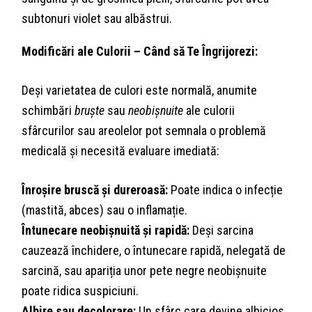
subtonuri violet sau albăstrui.
Modificări ale Culorii – Când să Te Îngrijorezi:
Deși varietatea de culori este normală, anumite
schimbări
bruște
sau
neobișnuite
ale culorii
sfârcurilor sau areolelor pot semnala o problemă
medicală și necesită evaluare imediată:
Înroșire bruscă și dureroasă:
Poate indica o infecție
(mastită, abces) sau o inflamație.
Întunecare neobișnuită și rapidă:
Deși sarcina
cauzează închidere, o întunecare rapidă, nelegată de
sarcină, sau apariția unor pete negre neobișnuite
poate ridica suspiciuni.
Albire sau decolorare:
Un sfârc care devine albicios