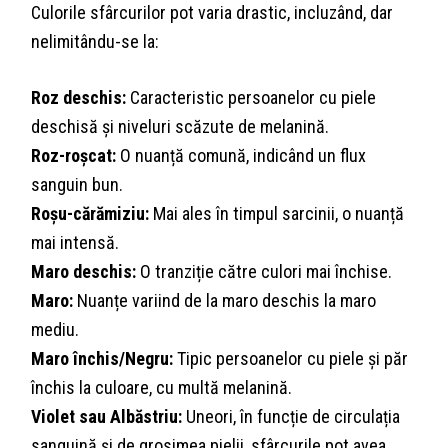
Culorile sfârcurilor pot varia drastic, incluzând, dar
nelimitându-se la:
Roz deschis:
Caracteristic persoanelor cu piele
deschisă și niveluri scăzute de melanină.
Roz-roșcat:
O nuanță comună, indicând un flux
sanguin bun.
Roșu-cărămiziu:
Mai ales în timpul sarcinii, o nuanță
mai intensă.
Maro deschis:
O tranziție către culori mai închise.
Maro:
Nuanțe variind de la maro deschis la maro
mediu.
Maro închis/Negru:
Tipic persoanelor cu piele și păr
închis la culoare, cu multă melanină.
Violet sau Albăstriu:
Uneori, în funcție de circulația
sanguină și de grosimea pielii, sfârcurile pot avea