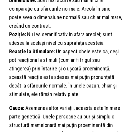
Dimensiune:
Sunt mai scurte sau mai mici în
comparație cu sfârcurile normale. Areola în sine
poate avea o dimensiune normală sau chiar mai mare,
creând un contrast.
Poziție:
Nu ies semnificativ în afara areolei; sunt
adesea la același nivel cu suprafața acesteia.
Reacție la Stimulare:
Un aspect cheie este că, deși
pot reacționa la stimuli (cum ar fi frigul sau
atingerea) prin întărire și o ușoară proeminență,
această reacție este adesea mai puțin pronunțată
decât la sfârcurile normale. În unele cazuri, chiar și
stimulate, ele rămân relativ plate.
Cauze:
Asemenea altor variații, aceasta este în mare
parte genetică. Unele persoane au pur și simplu o
structură mamelonară mai puțin proeminentă din