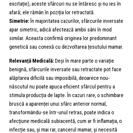
excitație), aceste sfârcuri nu se întăresc și nu ies în
afară; ele rămân în poziția lor retractată.
Simetrie:
În majoritatea cazurilor, sfârcurile inversate
apar simetric, adică afectează ambii sâni în mod
similar. Aceasta confirmă originea lor predominant
genetică sau conexă cu dezvoltarea țesutului mamar.
Relevanță Medicală:
Deși în mare parte o variație
benignă, sfârcurile inversate sau retractate pot face
alăptarea dificilă sau imposibilă, deoarece nou-
născutul nu poate apuca eficient sfârcul pentru a
stimula producția de lapte. În cazuri rare, o schimbare
bruscă a aparenței unui sfârc anterior normal,
transformându-se într-unul retras, poate indica o
afecțiune medicală subiacentă, cum ar fi inflamația, o
infecție sau, și mai rar, cancerul mamar, și necesită