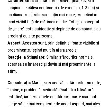
Caracteristici:
Un sfârc proeminent poate avea o
lungime de câțiva centimetri (de exemplu, 1-3 cm) și
un diametru similar sau puțin mai mare, crescând în
mod vizibil față de mărimea medie. Totuși, conceptul
de „mare” este subiectiv și depinde de comparația cu
areola și cu alte persoane.
Aspect:
Acestea sunt, prin definiție, foarte vizibile și
proeminente, ieșind mult în afara areolei.
Reacție la Stimulare:
Similar sfârcurilor normale,
acestea se întăresc și devin și mai proeminente la
stimuli.
Considerații:
Marimea excesivă a sfârcurilor nu este,
în sine, o problemă medicală. Poate fi o trăsătură
estetică, iar persoanele cu sfârcuri foarte mari pot
alege să fie mai conștiente de acest aspect, mai ales