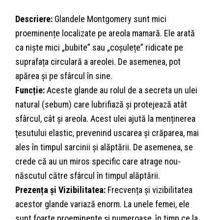
Descriere:
Glandele Montgomery sunt mici
proeminențe localizate pe areola mamară. Ele arată
ca niște mici „bubite” sau „coșulețe” ridicate pe
suprafața circulară a areolei. De asemenea, pot
apărea și pe sfârcul în sine.
Funcție:
Aceste glande au rolul de a secreta un ulei
natural (sebum) care lubrifiază și protejează atât
sfârcul, cât și areola. Acest ulei ajută la menținerea
țesutului elastic, prevenind uscarea și crăparea, mai
ales în timpul sarcinii și alăptării. De asemenea, se
crede că au un miros specific care atrage nou-
născutul către sfârcul în timpul alăptării.
Prezența și Vizibilitatea:
Frecvența și vizibilitatea
acestor glande variază enorm. La unele femei, ele
sunt foarte proeminente și numeroase, în timp ce la