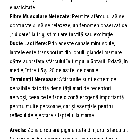
elasticitate.
Fibre Musculare Netezate:
Permite sfârcului să se
contracte și să se relaxeze, un fenomen observat ca
„ridicare” la frig, stimulare tactilă sau excitație.
Ducte Lactifere:
Prin aceste canale minuscule,
laptele este transportat din lobulii glandei mamare
către suprafața sfârcului în timpul alăptării. Există, în
medie, între 15 și 20 de astfel de canale.
Terminații Nervoase:
Sfârcurile sunt extrem de
sensibile datorită densității mari de receptori
nervoși, ceea ce le face o zonă erogenă importantă
pentru multe persoane, dar și esențiale pentru
reflexul de ejectare a laptelui la mame.
Areola:
Zona circulară pigmentată din jurul sfârcului.
Culoarea și dimensiunea sa pot varia considerabil,