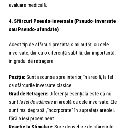
evaluare medicală.
4. Sfârcuri Pseudo-inversate (Pseudo-inversate
sau Pseudo-afundate)
Acest tip de sfârcuri prezintă similarități cu cele
inversate, dar cu o diferență subtilă, dar importantă,
în gradul de retragere.
Poziție:
Sunt ascunse spre interior, în areolă, la fel
ca sfârcurile inversate clasice.
Grad de Retragere:
Diferența esențială este că nu
sunt
la fel de adâncite
în areolă ca cele inversate. Ele
sunt mai degrabă „încorporate” în suprafața areolei,
fără a ieși proeminent.
Reacție la Stimulare:
Spre deosebire de sfârcurile