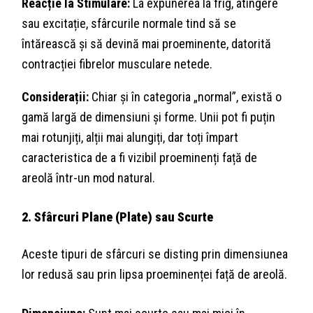
Reacție la Stimulare:
La expunerea la frig, atingere
sau excitație, sfârcurile normale tind să se
întărească și să devină mai proeminente, datorită
contracției fibrelor musculare netede.
Considerații:
Chiar și în categoria „normal”, există o
gamă largă de dimensiuni și forme. Unii pot fi puțin
mai rotunjiți, alții mai alungiți, dar toți împart
caracteristica de a fi vizibil proeminenți față de
areolă într-un mod natural.
2. Sfârcuri Plane (Plate) sau Scurte
Aceste tipuri de sfârcuri se disting prin dimensiunea
lor redusă sau prin lipsa proeminenței față de areolă.