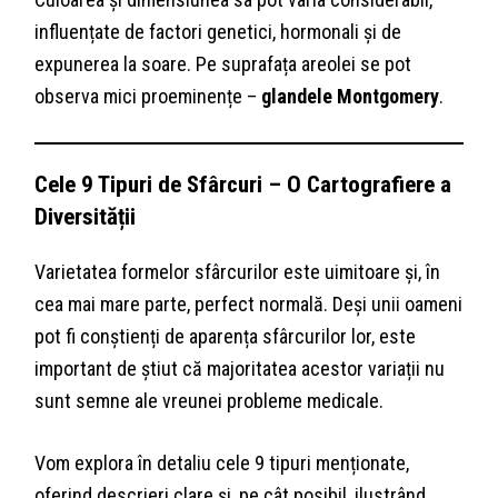
influențate de factori genetici, hormonali și de
expunerea la soare. Pe suprafața areolei se pot
observa mici proeminențe –
glandele Montgomery
.
Cele 9 Tipuri de Sfârcuri – O Cartografiere a
Diversității
Varietatea formelor sfârcurilor este uimitoare și, în
cea mai mare parte, perfect normală. Deși unii oameni
pot fi conștienți de aparența sfârcurilor lor, este
important de știut că majoritatea acestor variații nu
sunt semne ale vreunei probleme medicale.
Vom explora în detaliu cele 9 tipuri menționate,
oferind descrieri clare și, pe cât posibil, ilustrând