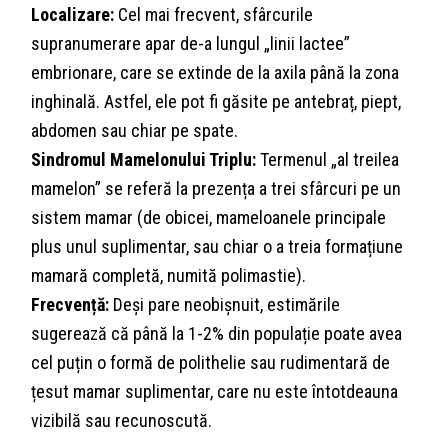
Localizare:
Cel mai frecvent, sfârcurile
supranumerare apar de-a lungul „linii lactee”
embrionare, care se extinde de la axila până la zona
inghinală. Astfel, ele pot fi găsite pe antebraț, piept,
abdomen sau chiar pe spate.
Sindromul Mamelonului Triplu:
Termenul „al treilea
mamelon” se referă la prezența a trei sfârcuri pe un
sistem mamar (de obicei, mameloanele principale
plus unul suplimentar, sau chiar o a treia formațiune
mamară completă, numită polimastie).
Frecvență:
Deși pare neobișnuit, estimările
sugerează că până la 1-2% din populație poate avea
cel puțin o formă de polithelie sau rudimentară de
țesut mamar suplimentar, care nu este întotdeauna
vizibilă sau recunoscută.