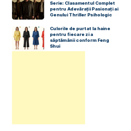
Serie: Clasamentul Complet
pentru Adevărații Pasionați ai
Genului Thriller Psihologic
Culorile de purtat la haine
pentru fiecare zi a
săptămânii conform Feng
Shui