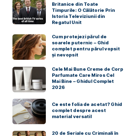
Britanice din Toate
Timpurile: O Călătorie Prin
Istoria Televiziunii din
Regatul Unit
Cum protejezi părul de
soarele puternic – Ghid
complet pentru părul vopsit
și nevopsit
Cele Mai Bune Creme de Corp
Parfumate Care Miros Cel
Mai Bine – Ghidul Complet
2026
Ce este folia de acetat? Ghid
complet despre acest
material versatil
20 de Seriale cu Criminali în