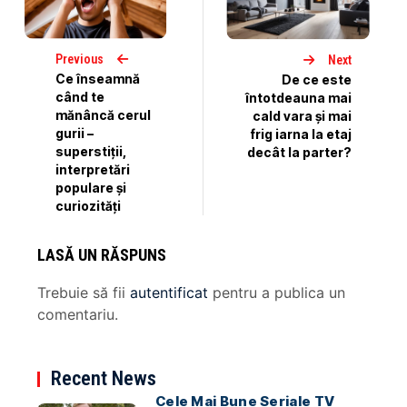
Previous
Next
Ce înseamnă
De ce este
când te
întotdeauna mai
mănâncă cerul
cald vara și mai
gurii –
frig iarna la etaj
superstiții,
decât la parter?
interpretări
populare și
curiozități
LASĂ UN RĂSPUNS
Trebuie să fii
autentificat
pentru a publica un
comentariu.
Recent News
Cele Mai Bune Seriale TV