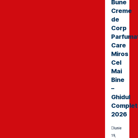
Bune
Creme
de
Corp
Parfuma
Care
Miros
Cel
Mai
Bine
–
Ghidul
Complet
2026
Iunie
19,