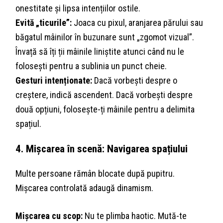
onestitate și lipsa intențiilor ostile.
Evită „ticurile”:
Joaca cu pixul, aranjarea părului sau
băgatul mâinilor în buzunare sunt „zgomot vizual”.
Învață să îți ții mâinile liniștite atunci când nu le
folosești pentru a sublinia un punct cheie.
Gesturi intenționate:
Dacă vorbești despre o
creștere, indică ascendent. Dacă vorbești despre
două opțiuni, folosește-ți mâinile pentru a delimita
spațiul.
4. Mișcarea în scenă: Navigarea spațiului
Multe persoane rămân blocate după pupitru.
Mișcarea controlată adaugă dinamism.
Mișcarea cu scop:
Nu te plimba haotic. Mută-te