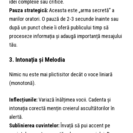
idei complexe sau critice.
Pauza strategică:
Aceasta este „arma secretă” a
marilor oratori. O pauză de 2-3 secunde înainte sau
după un punct cheie îi oferă publicului timp să
proceseze informația și adaugă importanță mesajului
tău.
3. Intonația și Melodia
Nimic nu este mai plictisitor decât o voce liniară
(monotonă).
Inflecțiunile:
Variază înălțimea vocii. Cadenta și
intonația corectă mențin creierul ascultătorilor în
alertă.
Sublinierea cuvintelor:
Învață să pui accent pe