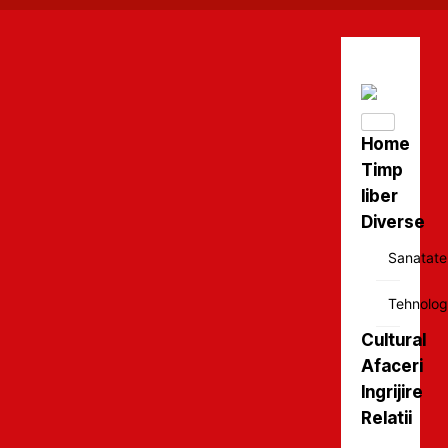
Home
Timp
liber
Diverse
Sanatate
Tehnolog
Cultural
Afaceri
Ingrijire
Relatii