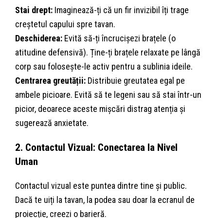
Stai drept:
Imaginează-ți că un fir invizibil îți trage
creștetul capului spre tavan.
Deschiderea:
Evită să-ți încrucișezi brațele (o
atitudine defensivă). Ține-ți brațele relaxate pe lângă
corp sau folosește-le activ pentru a sublinia ideile.
Centrarea greutății:
Distribuie greutatea egal pe
ambele picioare. Evită să te legeni sau să stai într-un
picior, deoarece aceste mișcări distrag atenția și
sugerează anxietate.
2. Contactul Vizual: Conectarea la Nivel
Uman
Contactul vizual este puntea dintre tine și public.
Dacă te uiți la tavan, la podea sau doar la ecranul de
proiecție, creezi o barieră.