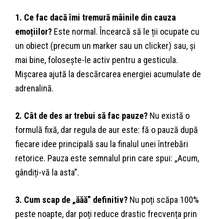
1. Ce fac dacă îmi tremură mâinile din cauza
emoțiilor?
Este normal. Încearcă să le ții ocupate cu
un obiect (precum un marker sau un clicker) sau, și
mai bine, folosește-le activ pentru a gesticula.
Mișcarea ajută la descărcarea energiei acumulate de
adrenalină.
2. Cât de des ar trebui să fac pauze?
Nu există o
formulă fixă, dar regula de aur este: fă o pauză după
fiecare idee principală sau la finalul unei întrebări
retorice. Pauza este semnalul prin care spui: „Acum,
gândiți-vă la asta”.
3. Cum scap de „ăăă” definitiv?
Nu poți scăpa 100%
peste noapte, dar poți reduce drastic frecvența prin