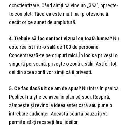
conștientizare. Când simți că vine un „ăăă”, oprește-
te complet. Tăcerea este mult mai profesională
decât orice sunet de umplutură.
4. Trebuie să fac contact vizual cu toată lumea?
Nu
este realist într-o sală de 100 de persoane.
Concentrează-te pe grupuri mici. În loc să privești o
singură persoană, privește o zonă a sălii. Astfel, toți
cei din acea zonă vor simți că îi privești.
5. Ce fac dacă uit ce am de spus?
Nu intra în panică.
Publicul nu știe ce aveai în plan să spui. Respiră,
zâmbește și revino la ideea anterioară sau pune o
întrebare audienței. Această scurtă pauză îți va
permite să-ți recapeți firul ideilor.