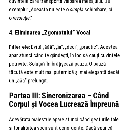
cuvintele care transportă valoarea mesajului. De
exemplu: „Aceasta nu este o
simplă
schimbare, ci
o
revoluție
.”
4. Eliminarea „Zgomotului” Vocal
Filler-ele:
Evită „ăăă”, „îîî”, „deci”, „practic”. Acestea
apar atunci când te gândești, în loc să cauți cuvintele
potrivite. Soluția? Îmbrățișează pauza. O pauză
tăcută este mult mai puternică și mai elegantă decât
un „ăăă” prelungit.
Partea III: Sincronizarea – Când
Corpul și Vocea Lucrează Împreună
Adevărata măiestrie apare atunci când gesturile tale
și tonalitatea vocii sunt congruente. Dacă spui că