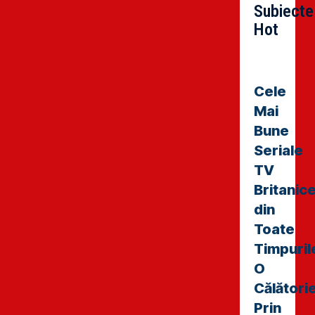
Subiecte
Hot
Cele
Mai
Bune
Seriale
TV
Britanic
din
Toate
Timpuril
O
Călători
Prin