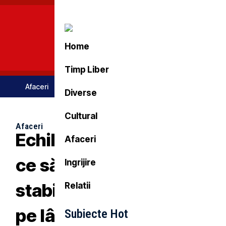
Home
Timp Liber
Afaceri
Stil De Viata
Tehnologie
Turism
Diverse
Cultural
Afaceri
Echilibrul Perfect: De
Afaceri
ce să ai un serviciu
Ingrijire
stabil și o mică afacere
Relatii
pe lângă?
Subiecte Hot