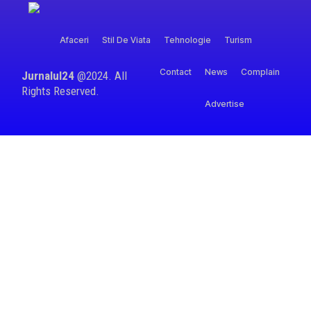
Afaceri
Stil De Viata
Tehnologie
Turism
Contact
News
Complain
Jurnalul24
@2024. All
Rights Reserved.
Advertise