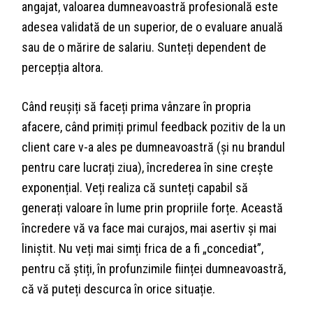
angajat, valoarea dumneavoastră profesională este
adesea validată de un superior, de o evaluare anuală
sau de o mărire de salariu. Sunteți dependent de
percepția altora.
Când reușiți să faceți prima vânzare în propria
afacere, când primiți primul feedback pozitiv de la un
client care v-a ales pe dumneavoastră (și nu brandul
pentru care lucrați ziua), încrederea în sine crește
exponențial. Veți realiza că sunteți capabil să
generați valoare în lume prin propriile forțe. Această
încredere vă va face mai curajos, mai asertiv și mai
liniștit. Nu veți mai simți frica de a fi „concediat”,
pentru că știți, în profunzimile ființei dumneavoastră,
că vă puteți descurca în orice situație.