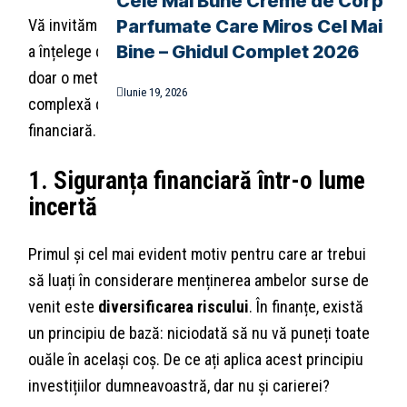
Cele Mai Bune Creme de Corp
Vă invităm să parcurgeți acest articol detaliat pentru
Parfumate Care Miros Cel Mai
Bine – Ghidul Complet 2026
a înțelege de ce această abordare hibridă nu este
doar o metodă de a câștiga bani în plus, ci o strategie
Iunie 19, 2026
complexă de dezvoltare personală, profesională și
financiară.
1. Siguranța financiară într-o lume
incertă
Primul și cel mai evident motiv pentru care ar trebui
să luați în considerare menținerea ambelor surse de
venit este
diversificarea riscului
. În finanțe, există
un principiu de bază: niciodată să nu vă puneți toate
ouăle în același coș. De ce ați aplica acest principiu
investițiilor dumneavoastră, dar nu și carierei?