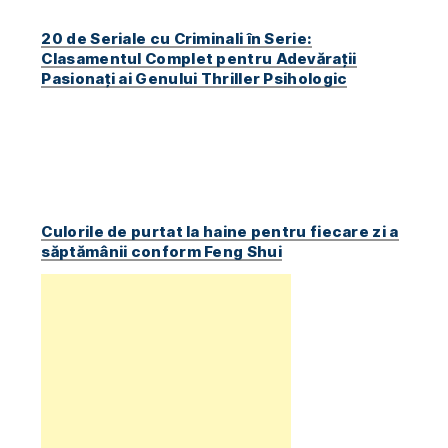
20 de Seriale cu Criminali în Serie:
Clasamentul Complet pentru Adevărații
Pasionați ai Genului Thriller Psihologic
Culorile de purtat la haine pentru fiecare zi a
săptămânii conform Feng Shui