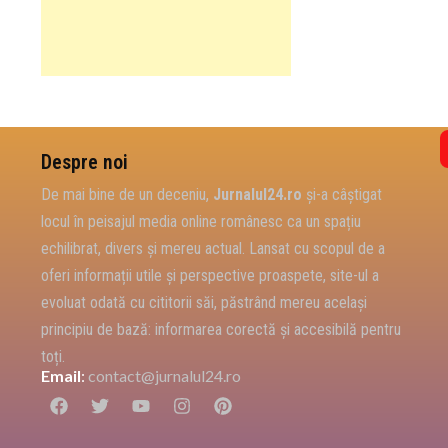
Despre noi
De mai bine de un deceniu,
Jurnalul24.ro
și-a câștigat
locul în peisajul media online românesc ca un spațiu
echilibrat, divers și mereu actual. Lansat cu scopul de a
oferi informații utile și perspective proaspete, site-ul a
evoluat odată cu cititorii săi, păstrând mereu același
principiu de bază: informarea corectă și accesibilă pentru
toți.
Email
:
contact@jurnalul24.ro