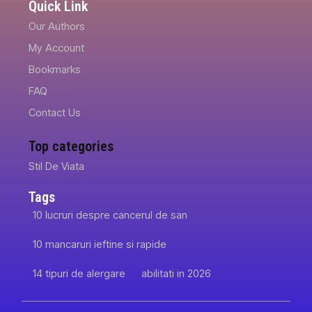
Quick Link
Our Authors
My Account
Bookmarks
FAQ
Contact Us
Top categories
Stil De Viata
Tags
10 lucruri despre cancerul de san
10 mancaruri ieftine si rapide
14 tipuri de alergare
abilitati in 2026