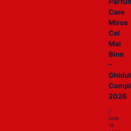
Parfu
Care
Miros
Cel
Mai
Bine
–
Ghidu
Compl
2026
iunie
19,