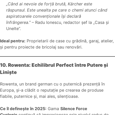
„Când ai nevoie de forță brută, Kärcher este
răspunsul. Este unealta pe care o chemi atunci când
aspiratoarele convenționale își declară
înfrângerea.”
– Radu Ionescu, redactor șef la „Casa și
Unelte”.
Ideal pentru:
Proprietarii de case cu grădină, garaj, atelier,
și pentru proiecte de bricolaj sau renovări.
10. Rowenta: Echilibrul Perfect între Putere și
Liniște
Rowenta, un brand german cu o puternică prezență în
Europa, și-a clădit o reputație pe crearea de produse
fiabile, puternice și, mai ales, silențioase.
Ce îl definește în 2025:
Gama
Silence Force
Cyclonic
continuă să impresioneze prin nivelul redus de