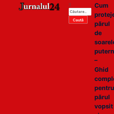
Cum
protej
părul
de
soarel
putern
–
Ghid
compl
pentr
părul
vopsit