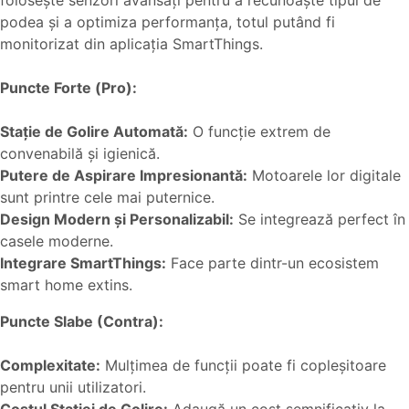
podea și a optimiza performanța, totul putând fi
monitorizat din aplicația SmartThings.
Puncte Forte (Pro):
Stație de Golire Automată:
O funcție extrem de
convenabilă și igienică.
Putere de Aspirare Impresionantă:
Motoarele lor digitale
sunt printre cele mai puternice.
Design Modern și Personalizabil:
Se integrează perfect în
casele moderne.
Integrare SmartThings:
Face parte dintr-un ecosistem
smart home extins.
Puncte Slabe (Contra):
Complexitate:
Mulțimea de funcții poate fi copleșitoare
pentru unii utilizatori.
Costul Stației de Golire:
Adaugă un cost semnificativ la