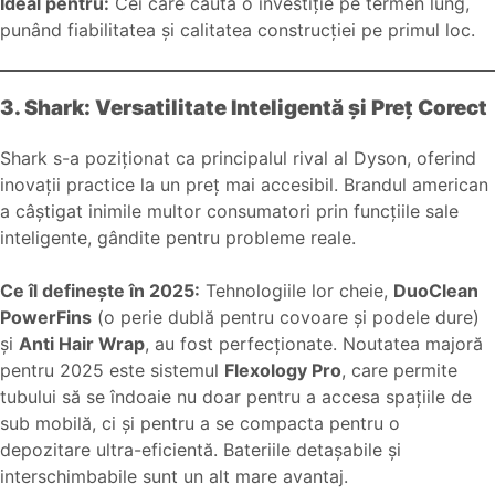
Ideal pentru:
Cei care caută o investiție pe termen lung,
punând fiabilitatea și calitatea construcției pe primul loc.
3. Shark: Versatilitate Inteligentă și Preț Corect
Shark s-a poziționat ca principalul rival al Dyson, oferind
inovații practice la un preț mai accesibil. Brandul american
a câștigat inimile multor consumatori prin funcțiile sale
inteligente, gândite pentru probleme reale.
Ce îl definește în 2025:
Tehnologiile lor cheie,
DuoClean
PowerFins
(o perie dublă pentru covoare și podele dure)
și
Anti Hair Wrap
, au fost perfecționate. Noutatea majoră
pentru 2025 este sistemul
Flexology Pro
, care permite
tubului să se îndoaie nu doar pentru a accesa spațiile de
sub mobilă, ci și pentru a se compacta pentru o
depozitare ultra-eficientă. Bateriile detașabile și
interschimbabile sunt un alt mare avantaj.