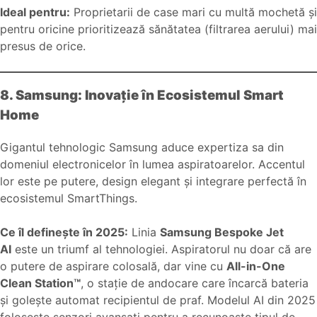
Ideal pentru:
Proprietarii de case mari cu multă mochetă și
pentru oricine prioritizează sănătatea (filtrarea aerului) mai
presus de orice.
8. Samsung: Inovație în Ecosistemul Smart
Home
Gigantul tehnologic Samsung aduce expertiza sa din
domeniul electronicelor în lumea aspiratoarelor. Accentul
lor este pe putere, design elegant și integrare perfectă în
ecosistemul SmartThings.
Ce îl definește în 2025:
Linia
Samsung Bespoke Jet
AI
este un triumf al tehnologiei. Aspiratorul nu doar că are
o putere de aspirare colosală, dar vine cu
All-in-One
Clean Station™
, o stație de andocare care încarcă bateria
și golește automat recipientul de praf. Modelul AI din 2025
folosește senzori avansați pentru a recunoaște tipul de