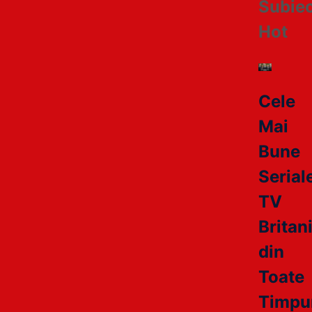
Subie
Hot
Cele
Mai
Bune
Serial
TV
Britan
din
Toate
Timpur