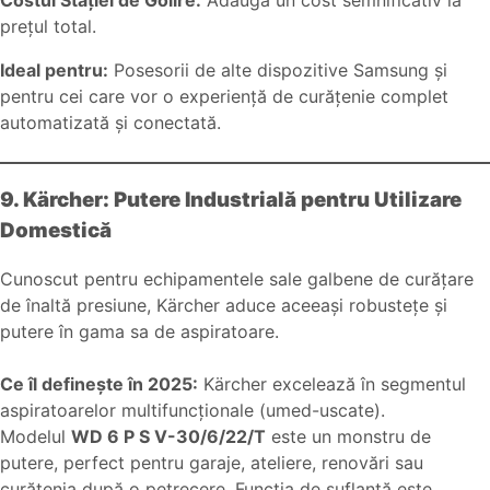
prețul total.
Ideal pentru:
Posesorii de alte dispozitive Samsung și
pentru cei care vor o experiență de curățenie complet
automatizată și conectată.
9. Kärcher: Putere Industrială pentru Utilizare
Domestică
Cunoscut pentru echipamentele sale galbene de curățare
de înaltă presiune, Kärcher aduce aceeași robustețe și
putere în gama sa de aspiratoare.
Ce îl definește în 2025:
Kärcher excelează în segmentul
aspiratoarelor multifuncționale (umed-uscate).
Modelul
WD 6 P S V-30/6/22/T
este un monstru de
putere, perfect pentru garaje, ateliere, renovări sau
curățenia după o petrecere. Funcția de suflantă este