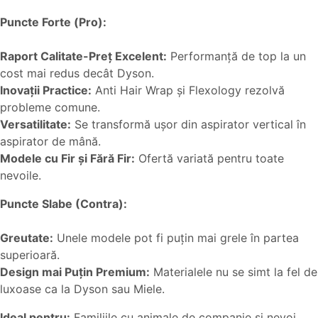
Puncte Forte (Pro):
Raport Calitate-Preț Excelent:
Performanță de top la un
cost mai redus decât Dyson.
Inovații Practice:
Anti Hair Wrap și Flexology rezolvă
probleme comune.
Versatilitate:
Se transformă ușor din aspirator vertical în
aspirator de mână.
Modele cu Fir și Fără Fir:
Ofertă variată pentru toate
nevoile.
Puncte Slabe (Contra):
Greutate:
Unele modele pot fi puțin mai grele în partea
superioară.
Design mai Puțin Premium:
Materialele nu se simt la fel de
luxoase ca la Dyson sau Miele.
Ideal pentru:
Familiile cu animale de companie și nevoi