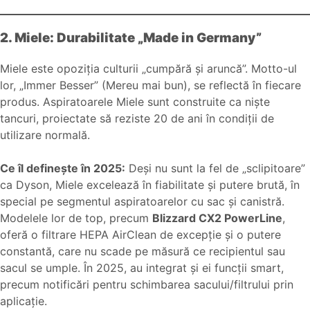
2. Miele: Durabilitate „Made in Germany”
Miele este opoziția culturii „cumpără și aruncă”. Motto-ul
lor, „Immer Besser” (Mereu mai bun), se reflectă în fiecare
produs. Aspiratoarele Miele sunt construite ca niște
tancuri, proiectate să reziste 20 de ani în condiții de
utilizare normală.
Ce îl definește în 2025:
Deși nu sunt la fel de „sclipitoare”
ca Dyson, Miele excelează în fiabilitate și putere brută, în
special pe segmentul aspiratoarelor cu sac și canistră.
Modelele lor de top, precum
Blizzard CX2 PowerLine
,
oferă o filtrare HEPA AirClean de excepție și o putere
constantă, care nu scade pe măsură ce recipientul sau
sacul se umple. În 2025, au integrat și ei funcții smart,
precum notificări pentru schimbarea sacului/filtrului prin
aplicație.