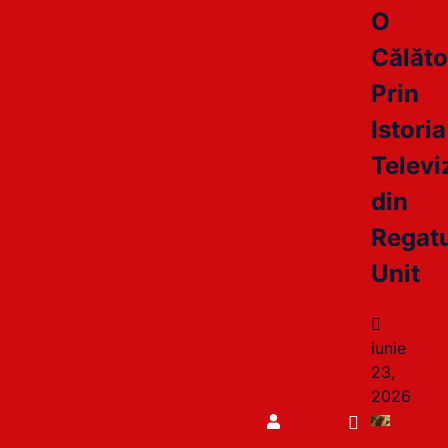
O
Călăto
Prin
Istoria
Televi
din
Regat
Unit
iunie
23,
2026