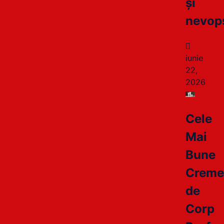
și
nevops
iunie
22,
2026
Cele
Mai
Bune
Crem
de
Corp