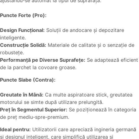
ajustându-se automat la tipul de suprafață.
Puncte Forte (Pro):
Design Funcțional:
Soluții de andocare și depozitare
inteligente.
Construcție Solidă:
Materiale de calitate și o senzație de
robustețe.
Performanță pe Diverse Suprafețe:
Se adaptează eficient
de la parchet la covoare groase.
Puncte Slabe (Contra):
Greutate în Mână:
Ca multe aspiratoare stick, greutatea
motorului se simte după utilizare prelungită.
Preț în Segmentul Superior:
Se poziționează în categoria
de preț mediu-spre-premium.
Ideal pentru:
Utilizatorii care apreciază ingineria germană
și designul inteligent, care simplifică utilizarea și