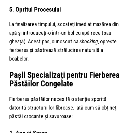
5. Opritul Procesului
La finalizarea timpului, scoateți imediat mazărea din
apă și introduceți-o într-un bol cu apă rece (sau
gheață). Acest pas, cunoscut ca
shocking
, oprește
fierberea și păstrează strălucirea naturală a
boabelor.
Pașii Specializați pentru Fierberea
Păstăilor Congelate
Fierberea păstăilor necesită o atenție sporită
datorită structurii lor fibroase. Iată cum să obțineți
păstăi crocante și savuroase:
1. Apa și Sarea