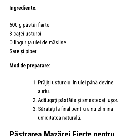
Ingrediente
:
500 g păstăi fiarte
3 căței usturoi
O linguriță ulei de măsline
Sare și piper
Mod de preparare
:
Prăjiți usturoiul în ulei până devine
auriu.
Adăugați păstăile și amestecați ușor.
Săratați la final pentru a nu elimina
umiditatea naturală.
Păstrarea Mazărei Fierte pentru