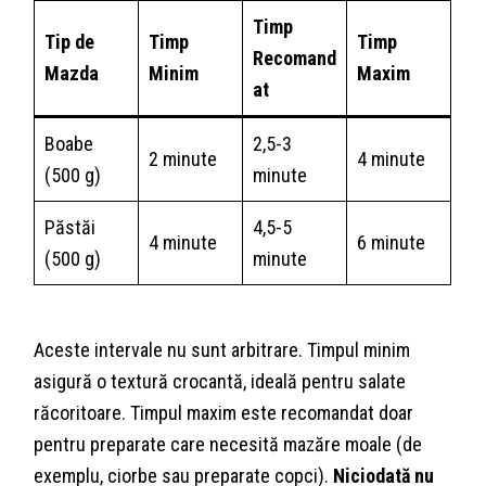
Timp
Tip de
Timp
Timp
Recomand
Mazda
Minim
Maxim
at
Boabe
2,5-3
2 minute
4 minute
(500 g)
minute
Păstăi
4,5-5
4 minute
6 minute
(500 g)
minute
Aceste intervale nu sunt arbitrare. Timpul minim
asigură o textură crocantă, ideală pentru salate
răcoritoare. Timpul maxim este recomandat doar
pentru preparate care necesită mazăre moale (de
exemplu, ciorbe sau preparate copci).
Niciodată nu