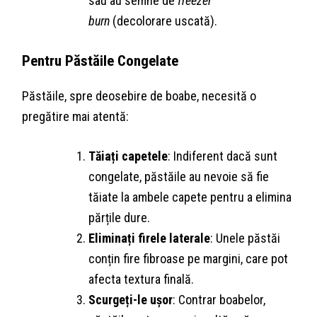
sau au semne de
freezer
burn
(decolorare uscată).
Pentru Păstăile Congelate
Păstăile, spre deosebire de boabe, necesită o
pregătire mai atentă:
Tăiați capetele
: Indiferent dacă sunt
congelate, păstăile au nevoie să fie
tăiate la ambele capete pentru a elimina
părțile dure.
Eliminați firele laterale
: Unele păstăi
conțin fire fibroase pe margini, care pot
afecta textura finală.
Scurgeți-le ușor
: Contrar boabelor,