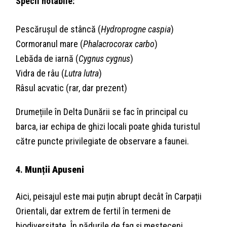
Specii notabile:
Pescărușul de stâncă (
Hydroprogne caspia
)
Cormoranul mare (
Phalacrocorax carbo
)
Lebăda de iarnă (
Cygnus cygnus
)
Vidra de râu (
Lutra lutra
)
Râsul acvatic (rar, dar prezent)
Drumețiile în Delta Dunării se fac în principal cu
barca, iar echipa de ghizi locali poate ghida turistul
către puncte privilegiate de observare a faunei.
4.
Munții Apuseni
Aici, peisajul este mai puțin abrupt decât în Carpații
Orientali, dar extrem de fertil în termeni de
biodiversitate. În pădurile de fag și mesteceni