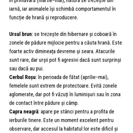
În primăvară (martie–mai), natura se trezește din
iarnă, iar animalele își schimbă comportamentul în
funcție de hrană și reproducere.
Ursul brun
: se trezește din hibernare și coboară în
zonele de pădure mijlocie pentru a căuta hrană. Este
foarte activ dimineața devreme și seara. Atacurile
sunt rare, dar urșii pot fi agresivi dacă sunt surprinși
sau dacă au pui.
Cerbul Roșu
: în perioada de fătat (aprilie–mai),
femelele sunt extrem de protectoare. Evită zonele
aglomerate, dar pot fi văzuți în luminișuri sau în zona
de contact între pădure și câmp.
Capra neagră
: apare pe stânci pentru a profita de
ierburile tinere. Este un moment excelent pentru
observare, dar accesul la habitatul lor este dificil și