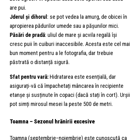
are pui.
Jderul și dihorul
: se pot vedea la amurg, de obicei în
apropierea pădurilor umede sau a pășunilor mici.
Păsări de pradă
: uliul de mare și acvila regală își
cresc puii în cuiburi inaccesibile. Acesta este cel mai
bun moment pentru a le fotografia, dar trebuie
păstrată o distanță sigură.
Sfat pentru vară:
Hidratarea este esențială, dar
asigurați-vă că împachetați mâncarea în recipiente
etanșe și susținute în copaci (dacă stați în cort). Urșii
pot simți mirosul mesei la peste 500 de metri.
Toamna – Sezonul hrănirii excesive
Toamna (septembrie–noiembrie) este cunoscută ca