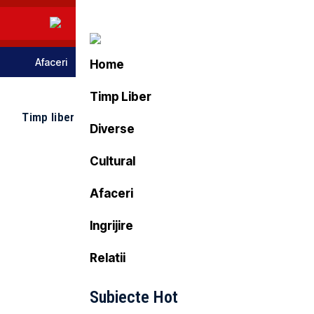
Afaceri
Stil De Viata
Tehnologie
Turism
Home
Timp Liber
Timp liber
Turism
Diverse
Cultural
Afaceri
Ingrijire
Relatii
Subiecte Hot