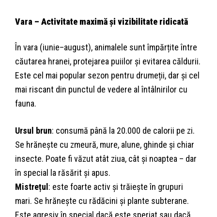
Vara – Activitate maximă și vizibilitate ridicată
În vara (iunie–august), animalele sunt împărțite între
căutarea hranei, protejarea puiilor și evitarea căldurii.
Este cel mai popular sezon pentru drumeții, dar și cel
mai riscant din punctul de vedere al întâlnirilor cu
fauna.
Ursul brun
: consumă până la 20.000 de calorii pe zi.
Se hrănește cu zmeură, mure, alune, ghinde și chiar
insecte. Poate fi văzut atât ziua, cât și noaptea – dar
în special la răsărit și apus.
Mistrețul
: este foarte activ și trăiește în grupuri
mari. Se hrănește cu rădăcini și plante subterane.
Este agresiv în special dacă este speriat sau dacă