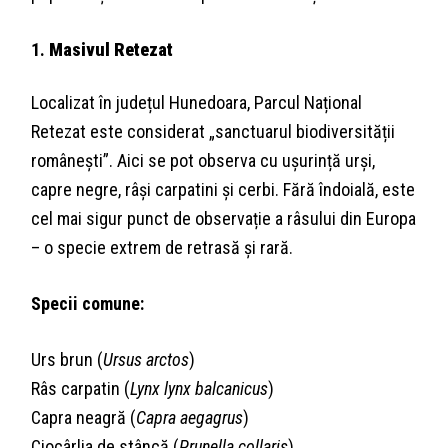
1.
Masivul Retezat
Localizat în județul Hunedoara, Parcul Național
Retezat este considerat „sanctuarul biodiversității
românești”. Aici se pot observa cu ușurință urși,
capre negre, râși carpatini și cerbi. Fără îndoială, este
cel mai sigur punct de observație a râsului din Europa
– o specie extrem de retrasă și rară.
Specii comune:
Urs brun (
Ursus arctos
)
Râs carpatin (
Lynx lynx balcanicus
)
Capra neagră (
Capra aegagrus
)
Ciocârlia de stâncă (
Prunella collaris
)