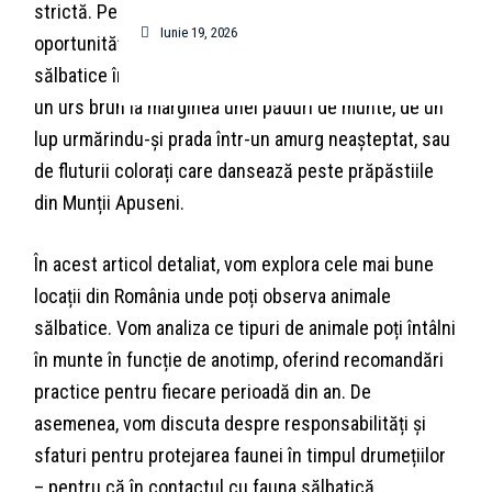
strictă. Pentru iubitorii de natură, România oferă
Iunie 19, 2026
oportunități extraordinare de a observa animale
sălbatice în habitatul lor natural – fie că e vorba de
un urs brun la marginea unei păduri de munte, de un
lup urmărindu-și prada într-un amurg neașteptat, sau
de fluturii colorați care dansează peste prăpăstiile
din Munții Apuseni.
În acest articol detaliat, vom explora cele mai bune
locații din România unde poți observa animale
sălbatice. Vom analiza ce tipuri de animale poți întâlni
în munte în funcție de anotimp, oferind recomandări
practice pentru fiecare perioadă din an. De
asemenea, vom discuta despre responsabilități și
sfaturi pentru protejarea faunei în timpul drumețiilor
– pentru că în contactul cu fauna sălbatică,