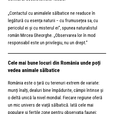
„Contactul cu animalele sălbatice ne readuce în
legătură cu esența naturii – cu frumusețea sa, cu
pericolul ei și cu misterul ei”, spunea naturalistul
român Mircea Gheorghe. „Observarea lor în mod
responsabil este un privilegiu, nu un drept.”
Cele mai bune locuri din România unde poți
vedea animale sălbatice
România este o țară cu terenuri extrem de variate:
munți înalți, dealuri bine împădurite, câmpii întinse și
o deltă unică la nivel mondial. Fiecare regiune oferă
un mic univers de viață sălbatică. Iată cele mai
populare și fertile zone pentru observația faunei: