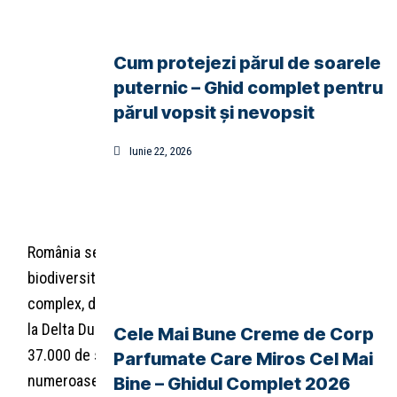
Cum protejezi părul de soarele
puternic – Ghid complet pentru
părul vopsit și nevopsit
Iunie 22, 2026
Rate this post
România se bucură de una dintre cele mai bogate
biodiversități din Europa, având un ecosistem
complex, divers și intens protejat. De la Carpați până
la Delta Dunării, țara noastră adăpostește peste
Cele Mai Bune Creme de Corp
37.000 de specii de animale și plante, dintre care
Parfumate Care Miros Cel Mai
numeroase sunt endemice sau aflate sub protecție
Bine – Ghidul Complet 2026