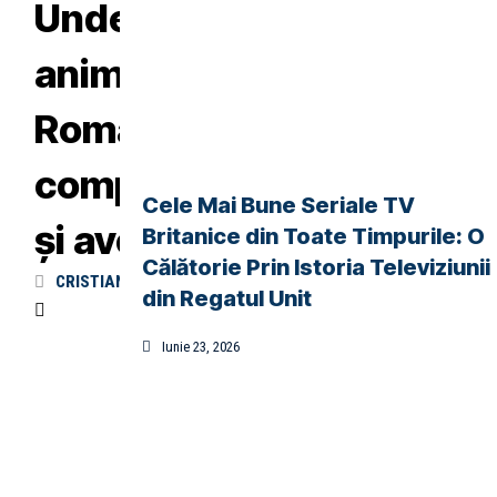
Unde poți vedea
animale sălbatice în
România – Un ghid
complet pentru natură
Cele Mai Bune Seriale TV
și aventură
Britanice din Toate Timpurile: O
Călătorie Prin Istoria Televiziunii
0
CRISTIAN DUMITRIU
noiembrie 18, 2025
din Regatul Unit
Iunie 23, 2026