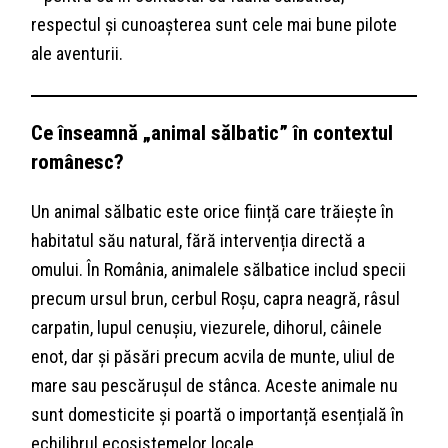
respectul și cunoașterea sunt cele mai bune pilote
ale aventurii.
Ce înseamnă „animal sălbatic” în contextul
românesc?
Un animal sălbatic este orice ființă care trăiește în
habitatul său natural, fără intervenția directă a
omului. În România, animalele sălbatice includ specii
precum ursul brun, cerbul Roșu, capra neagră, râsul
carpatin, lupul cenușiu, viezurele, dihorul, câinele
enot, dar și păsări precum acvila de munte, uliul de
mare sau pescărușul de stânca. Aceste animale nu
sunt domesticite și poartă o importanță esențială în
echilibrul ecosistemelor locale.