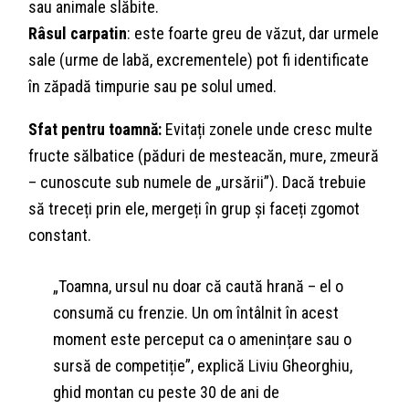
sau animale slăbite.
Râsul carpatin
: este foarte greu de văzut, dar urmele
sale (urme de labă, excrementele) pot fi identificate
în zăpadă timpurie sau pe solul umed.
Sfat pentru toamnă:
Evitați zonele unde cresc multe
fructe sălbatice (păduri de mesteacăn, mure, zmeură
– cunoscute sub numele de „ursării”). Dacă trebuie
să treceți prin ele, mergeți în grup și faceți zgomot
constant.
„Toamna, ursul nu doar că caută hrană – el o
consumă cu frenzie. Un om întâlnit în acest
moment este perceput ca o amenințare sau o
sursă de competiție”, explică Liviu Gheorghiu,
ghid montan cu peste 30 de ani de