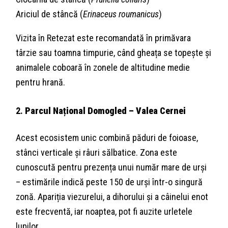
Ariciul de stâncă (
Erinaceus roumanicus
)
Vizita în Retezat este recomandată în primăvara
târzie sau toamna timpurie, când gheața se topește și
animalele coboară în zonele de altitudine medie
pentru hrană.
2.
Parcul Național Domogled – Valea Cernei
Acest ecosistem unic combină păduri de foioase,
stânci verticale și râuri sălbatice. Zona este
cunoscută pentru prezența unui număr mare de urși
– estimările indică peste 150 de urși într-o singură
zonă. Apariția viezurelui, a dihorului și a câinelui enot
este frecventă, iar noaptea, pot fi auzite urletele
lupilor.