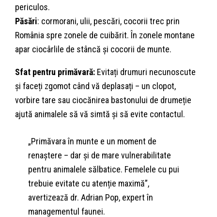
periculos.
Păsări
: cormorani, ulii, pescări, cocorii trec prin
România spre zonele de cuibărit. În zonele montane
apar ciocârlile de stâncă și cocorii de munte.
Sfat pentru primăvară:
Evitați drumuri necunoscute
și faceți zgomot când vă deplasați – un clopot,
vorbire tare sau ciocănirea bastonului de drumeție
ajută animalele să vă simtă și să evite contactul.
„Primăvara în munte e un moment de
renaștere – dar și de mare vulnerabilitate
pentru animalele sălbatice. Femelele cu pui
trebuie evitate cu atenție maximă”,
avertizează dr. Adrian Pop, expert în
managementul faunei.